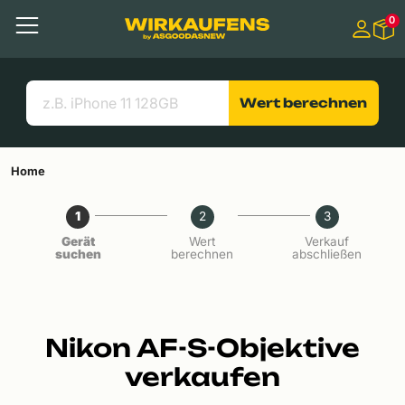
Springen zu
0
Hauptinhalt
Menü
Suchen
Nützliche Links
Wert berechnen
Home
1
2
3
Gerät
Wert
Verkauf
suchen
berechnen
abschließen
Nikon AF-S-Objektive
verkaufen