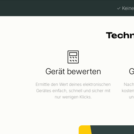
✓ Keine
Techn
Gerät bewerten
G
Ermittle den Wert deines elektronischen
Nach 
Gerätes einfach, schnell und sicher mit
kosten
nur wenigen Klicks.
un