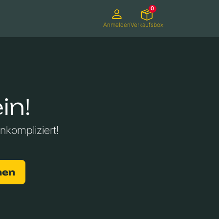
0
Anmelden
Verkaufsbox
Camcorder
Smartwatches
Konsolen
in!
unkompliziert!
nen