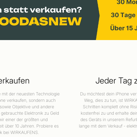
verkaufen
Jeder Tag z
e mit der neuesten Technologie
Du möchtest dein iPhone verk
hone verkaufen, sondern auch
Weg, dies zu tun, ist WIRK
 sowie Objektive und andere
Schritten komplett ohne Ris
gebrauchte Elektronik zu Geld
kostenfrei zu und erhalte de
ir einer der größten und
des Geräts in unserem Refur
eit über 10 Jahren. Probiere es
lange mit dem Verkauf - elekt
nik bei WIRKAUFENS.