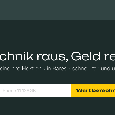
Apple Macs
Tablets
Digitalkameras
Objektive
chnik raus, Geld re
ne alte Elektronik in Bares - schnell, fair und 
Wert berech