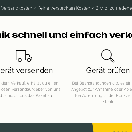
 Versandkosten
✓ Keine versteckten Kosten
✓ 3 Mio. zufrieden
ik schnell und einfach ver
erät versenden
Gerät prüfen
dem Verkauf, erhältst du einen
Bei Beanstandungen gibt es ein
losen Versandaufkleber von uns
Angebot zur Annahme oder Abl
d schickst uns das Paket zu.
Bei Ablehnung ist der Rückve
kostenlos.