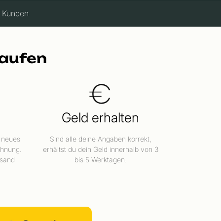
e Kunden
kaufen
Geld erhalten
 neues
Sind alle deine Angaben korrekt,
ehnung.
erhältst du dein Geld innerhalb von 3
rsand
bis 5 Werktagen.