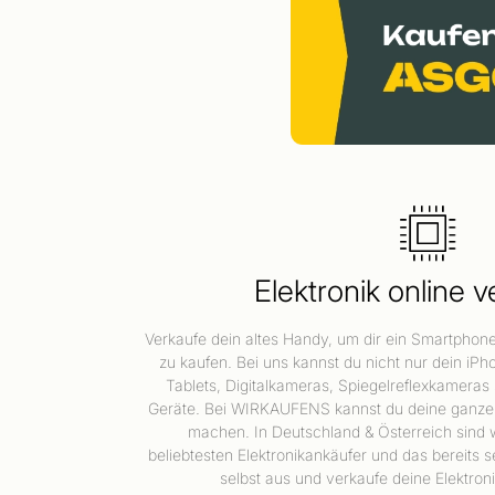
Elektronik online 
Verkaufe dein altes Handy, um dir ein Smartphon
zu kaufen. Bei uns kannst du nicht nur dein iP
Tablets, Digitalkameras, Spiegelreflexkameras
Geräte. Bei WIRKAUFENS kannst du deine ganze 
machen. In Deutschland & Österreich sind w
beliebtesten Elektronikankäufer und das bereits s
selbst aus und verkaufe deine Elektro