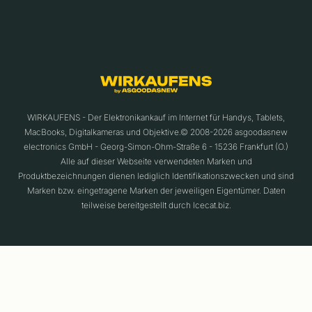
WIRKAUFENS - Der Elektronikankauf im Internet für Handys, Tablets,
MacBooks, Digitalkameras und Objektive.© 2008-2026 asgoodasnew
electronics GmbH - Georg-Simon-Ohm-Straße 6 - 15236 Frankfurt (O.)
Alle auf dieser Webseite verwendeten Marken und
Produktbezeichnungen dienen lediglich Identifikationszwecken und sind
Marken bzw. eingetragene Marken der jeweiligen Eigentümer. Daten
teilweise bereitgestellt durch Icecat.biz.