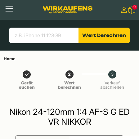
Springen zu
0
Hauptinhalt
Menü
Suchen
Nützliche Links
Wert berechnen
Home
2
3
Gerät
Wert
Verkauf
suchen
berechnen
abschließen
Nikon 24-120mm 1:4 AF-S G ED
VR NIKKOR