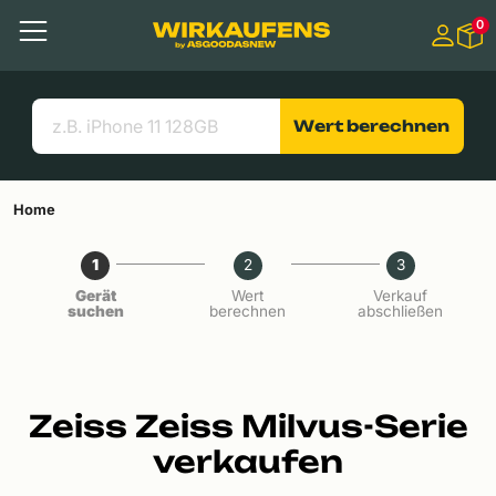
Springen zu
0
Hauptinhalt
Menü
Suchen
Nützliche Links
Wert berechnen
Home
1
2
3
Gerät
Wert
Verkauf
suchen
berechnen
abschließen
Zeiss Zeiss Milvus-Serie
verkaufen