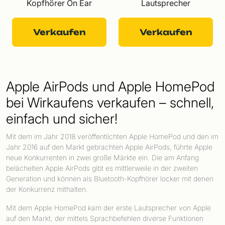
Kopfhörer On Ear
Lautsprecher
Verkaufen
Verkaufen
Apple AirPods und Apple HomePod
bei Wirkaufens verkaufen – schnell,
einfach und sicher!
Mit dem im Jahr 2018 veröffentlichten Apple HomePod und den im
Jahr 2016 auf den Markt gebrachten Apple AirPods, führte Apple
neue Konkurrenten in zwei große Märkte ein. Die am Anfang
belächelten Apple AirPods gibt es mittlerweile in der zweiten
Generation und können als Bluetooth-Kopfhörer locker mit denen
der Konkurrenz mithalten.
Mit dem Apple HomePod kam der erste Lautsprecher von Apple
auf den Markt, der mittels Sprachbefehlen diverse Funktionen