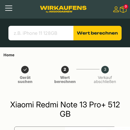
Springen zu
0
Hauptinhalt
Menü
Suchen
Nützliche Links
Wert berechnen
Home
2
3
Gerät
Wert
Verkauf
suchen
berechnen
abschließen
Xiaomi Redmi Note 13 Pro+ 512
GB