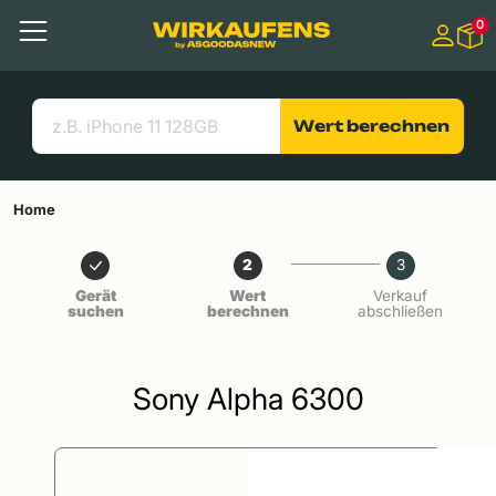
Springen zu
0
Hauptinhalt
Menü
Suchen
Nützliche Links
Wert berechnen
Home
2
3
Gerät
Wert
Verkauf
suchen
berechnen
abschließen
Sony Alpha 6300