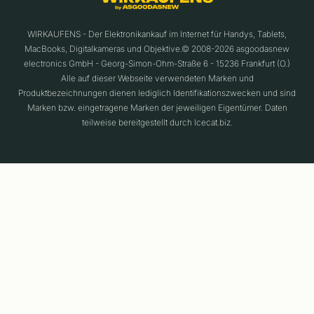
WIRKAUFENS - Der Elektronikankauf im Internet für Handys, Tablets,
MacBooks, Digitalkameras und Objektive.© 2008-2026 asgoodasnew
electronics GmbH - Georg-Simon-Ohm-Straße 6 - 15236 Frankfurt (O.)
Alle auf dieser Webseite verwendeten Marken und
Produktbezeichnungen dienen lediglich Identifikationszwecken und sind
Marken bzw. eingetragene Marken der jeweiligen Eigentümer. Daten
teilweise bereitgestellt durch Icecat.biz.