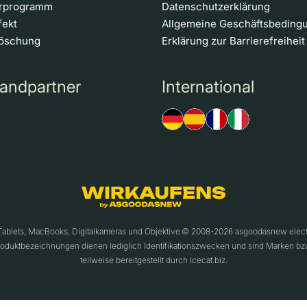
erprogramm
Datenschutzerklärung
fekt
Allgemeine Geschäftsbeding
löschung
Erklärung zur Barrierefreiheit
andpartner
International
 Tablets, MacBooks, Digitalkameras und Objektive.© 2008-2026 asgoodasnew ele
roduktbezeichnungen dienen lediglich Identifikationszwecken und sind Marken bz
teilweise bereitgestellt durch Icecat.biz.