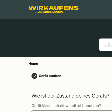
Springen zu
Hauptinhalt
Menü
Suchen
Home
Handys
Apple MacBooks
Nützliche Links
Home
Gerät suchen
Wie ist der Zustand deines Geräts?
Gerät lässt sich einwandfrei benutzen?