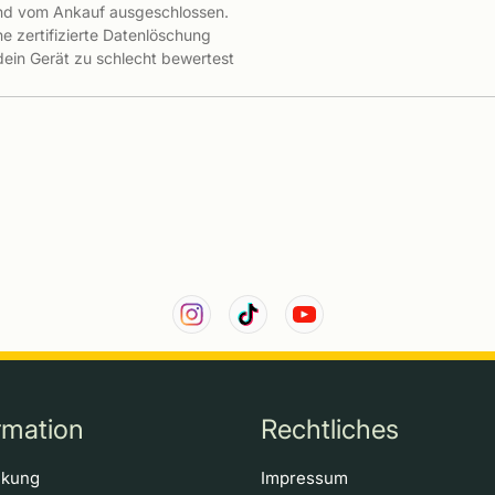
ind vom Ankauf ausgeschlossen.
e zertifizierte Datenlöschung
 dein Gerät zu schlecht bewertest
rmation
Rechtliches
ckung
Impressum