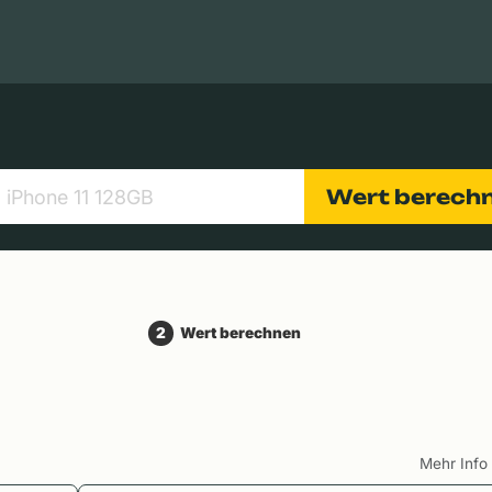
Apple Macs
Tablets
Digitalkameras
Objektive
Wert berech
2
Wert berechnen
Mehr Inf