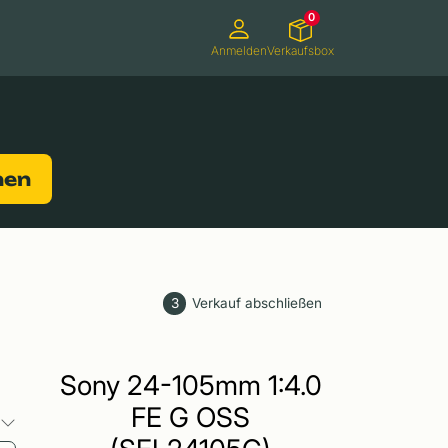
0
Anmelden
Verkaufsbox
Camcorder
Smartwatches
Konsolen
nen
3
Verkauf abschließen
Sony 24-105mm 1:4.0
FE G OSS
o