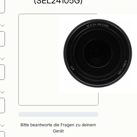
(SEL24105G)
o
o
o
0%
Bitte beantworte die Fragen zu deinem
o
Gerät