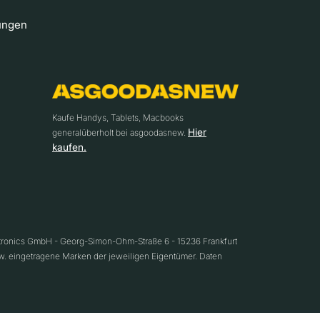
ungen
Kaufe Handys, Tablets, Macbooks
Hier
generalüberholt bei asgoodasnew.
kaufen.
ctronics GmbH - Georg-Simon-Ohm-Straße 6 - 15236 Frankfurt
w. eingetragene Marken der jeweiligen Eigentümer. Daten