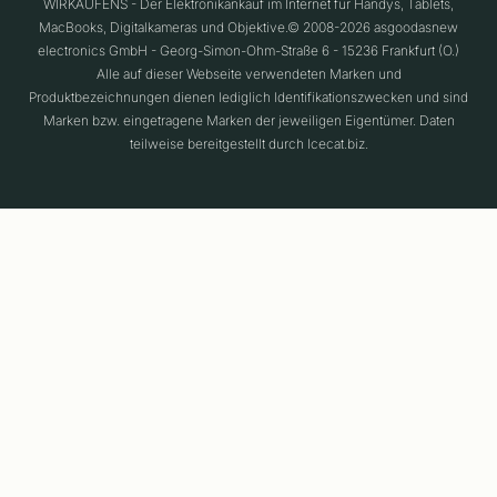
WIRKAUFENS - Der Elektronikankauf im Internet für Handys, Tablets,
MacBooks, Digitalkameras und Objektive.© 2008-2026 asgoodasnew
electronics GmbH - Georg-Simon-Ohm-Straße 6 - 15236 Frankfurt (O.)
Alle auf dieser Webseite verwendeten Marken und
Produktbezeichnungen dienen lediglich Identifikationszwecken und sind
Marken bzw. eingetragene Marken der jeweiligen Eigentümer. Daten
teilweise bereitgestellt durch Icecat.biz.