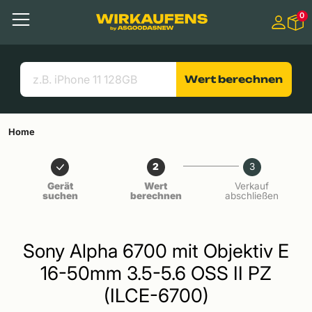
Springen zu
0
Hauptinhalt
Menü
Suchen
Nützliche Links
Wert berechnen
Home
2
3
Gerät
Wert
Verkauf
suchen
berechnen
abschließen
Sony Alpha 6700 mit Objektiv E
16-50mm 3.5-5.6 OSS II PZ
(ILCE-6700)