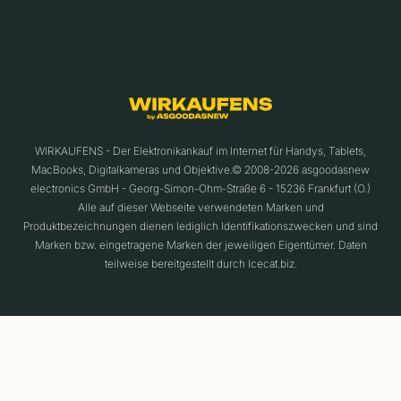
WIRKAUFENS - Der Elektronikankauf im Internet für Handys, Tablets,
MacBooks, Digitalkameras und Objektive.© 2008-2026 asgoodasnew
electronics GmbH - Georg-Simon-Ohm-Straße 6 - 15236 Frankfurt (O.)
Alle auf dieser Webseite verwendeten Marken und
Produktbezeichnungen dienen lediglich Identifikationszwecken und sind
Marken bzw. eingetragene Marken der jeweiligen Eigentümer. Daten
teilweise bereitgestellt durch Icecat.biz.