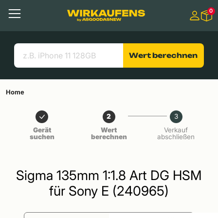
Springen zu
0
Hauptinhalt
Menü
Suchen
Nützliche Links
Wert berechnen
Home
2
3
Gerät
Wert
Verkauf
suchen
berechnen
abschließen
Sigma 135mm 1:1.8 Art DG HSM
für Sony E (240965)