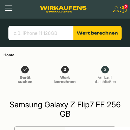
Springen zu
0
Hauptinhalt
Menü
Suchen
Nützliche Links
Wert berechnen
Home
2
3
Gerät
Wert
Verkauf
suchen
berechnen
abschließen
Samsung Galaxy Z Flip7 FE 256
GB