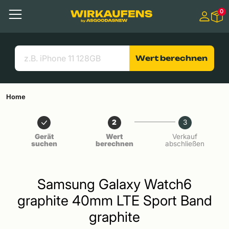
Springen zu
0
Hauptinhalt
Menü
Suchen
Nützliche Links
Wert berechnen
Home
2
3
Gerät
Wert
Verkauf
suchen
berechnen
abschließen
Samsung Galaxy Watch6
graphite 40mm LTE Sport Band
graphite