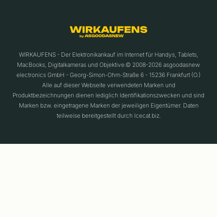
WIRKAUFENS - Der Elektronikankauf im Internet für Handys, Tablets,
MacBooks, Digitalkameras und Objektive.© 2008-2026 asgoodasnew
electronics GmbH - Georg-Simon-Ohm-Straße 6 - 15236 Frankfurt (O.)
Alle auf dieser Webseite verwendeten Marken und
Produktbezeichnungen dienen lediglich Identifikationszwecken und sind
Marken bzw. eingetragene Marken der jeweiligen Eigentümer. Daten
teilweise bereitgestellt durch Icecat.biz.