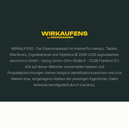
WIRKAUFENS - Der Elektronikankauf im Internet für Handys, Tablets,
MacBooks, Digitalkameras und Objektive.© 2008-2026 asgoodasnew
electronics GmbH - Georg-Simon-Ohm-Straße 6 - 15236 Frankfurt (O.)
Alle auf dieser Webseite verwendeten Marken und
Produktbezeichnungen dienen lediglich Identifikationszwecken und sind
Marken bzw. eingetragene Marken der jeweiligen Eigentümer. Daten
teilweise bereitgestellt durch Icecat.biz.