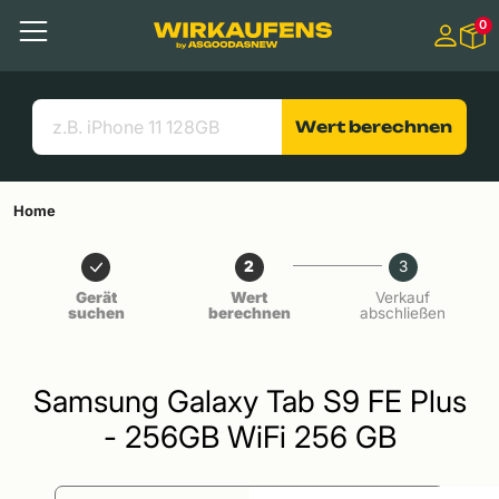
Springen zu
0
Hauptinhalt
Menü
Suchen
Nützliche Links
Wert berechnen
Home
2
3
Gerät
Wert
Verkauf
suchen
berechnen
abschließen
Samsung Galaxy Tab S9 FE Plus
- 256GB WiFi 256 GB