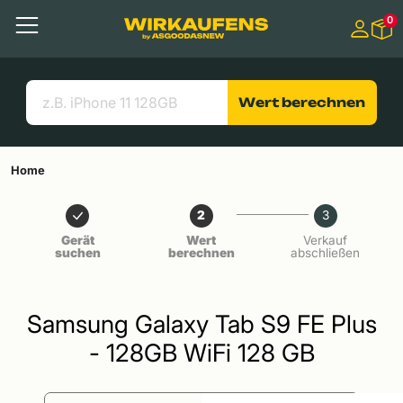
Springen zu
0
Hauptinhalt
Menü
Suchen
Nützliche Links
Wert berechnen
Home
2
3
Gerät
Wert
Verkauf
suchen
berechnen
abschließen
Samsung Galaxy Tab S9 FE Plus
- 128GB WiFi 128 GB