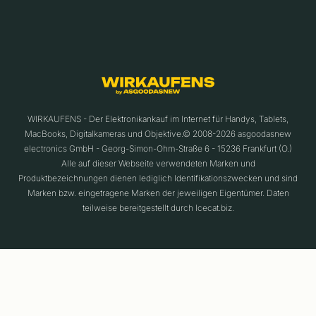
WIRKAUFENS - Der Elektronikankauf im Internet für Handys, Tablets,
MacBooks, Digitalkameras und Objektive.© 2008-2026 asgoodasnew
electronics GmbH - Georg-Simon-Ohm-Straße 6 - 15236 Frankfurt (O.)
Alle auf dieser Webseite verwendeten Marken und
Produktbezeichnungen dienen lediglich Identifikationszwecken und sind
Marken bzw. eingetragene Marken der jeweiligen Eigentümer. Daten
teilweise bereitgestellt durch Icecat.biz.