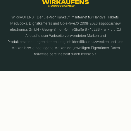
WIRKAUFENS - Der Elektronikankauf im Internet für Handys, Tablets,
MacBooks, Digitalkameras und Objektive.© 2008-2026 asgoodasnew
electronics GmbH - Georg-Simon-Ohm-Straße 6 - 15236 Frankfurt (O.)
Alle auf dieser Webseite verwendeten Marken und
Produktbezeichnungen dienen lediglich Identifikationszwecken und sind
Marken bzw. eingetragene Marken der jeweiligen Eigentümer. Daten
teilweise bereitgestellt durch Icecat.biz.