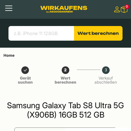
Springen zu
0
Hauptinhalt
Menü
Suchen
Nützliche Links
Wert berechnen
Home
2
3
Gerät
Wert
Verkauf
suchen
berechnen
abschließen
Samsung Galaxy Tab S8 Ultra 5G
(X906B) 16GB 512 GB