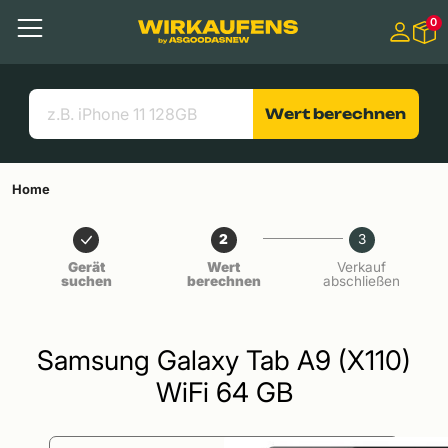
Springen zu
0
Hauptinhalt
Menü
Suchen
Nützliche Links
Wert berechnen
Home
2
3
Gerät
Wert
Verkauf
suchen
berechnen
abschließen
Samsung Galaxy Tab A9 (X110)
WiFi 64 GB