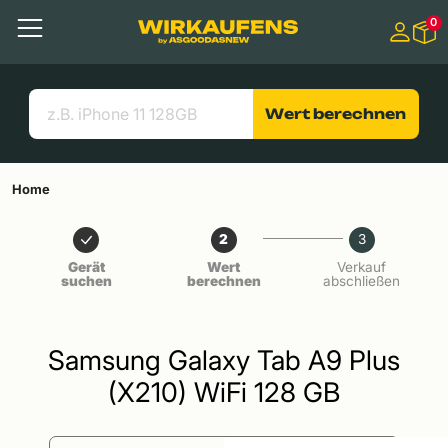
Springen zu
0
Hauptinhalt
Menü
Suchen
Nützliche Links
Wert berechnen
Home
2
3
Gerät
Wert
Verkauf
suchen
berechnen
abschließen
Samsung Galaxy Tab A9 Plus
(X210) WiFi 128 GB