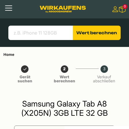
Springen zu
0
Hauptinhalt
Menü
Suchen
Nützliche Links
Wert berechnen
Home
2
3
Gerät
Wert
Verkauf
suchen
berechnen
abschließen
Samsung Galaxy Tab A8
(X205N) 3GB LTE 32 GB