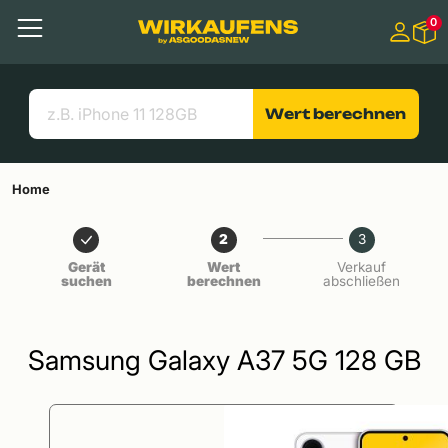
Springen zu
0
Hauptinhalt
Menü
Suchen
Nützliche Links
Wert berechnen
Home
2
3
Gerät
Wert
Verkauf
suchen
berechnen
abschließen
Samsung Galaxy A37 5G 128 GB