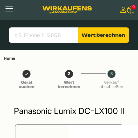
Springen zu
0
Hauptinhalt
Menü
Suchen
Nützliche Links
Wert berechnen
Home
2
3
Gerät
Wert
Verkauf
suchen
berechnen
abschließen
Panasonic Lumix DC-LX100 II