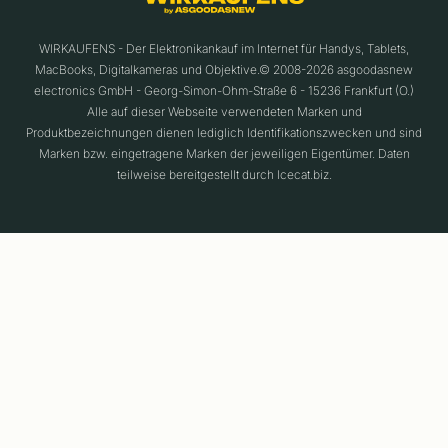
WIRKAUFENS - Der Elektronikankauf im Internet für Handys, Tablets,
MacBooks, Digitalkameras und Objektive.© 2008-2026 asgoodasnew
electronics GmbH - Georg-Simon-Ohm-Straße 6 - 15236 Frankfurt (O.)
Alle auf dieser Webseite verwendeten Marken und
Produktbezeichnungen dienen lediglich Identifikationszwecken und sind
Marken bzw. eingetragene Marken der jeweiligen Eigentümer. Daten
teilweise bereitgestellt durch Icecat.biz.