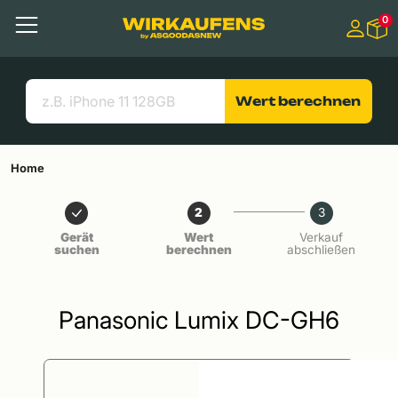
Springen zu
0
Hauptinhalt
Menü
Suchen
Nützliche Links
Wert berechnen
Home
2
3
Gerät
Wert
Verkauf
suchen
berechnen
abschließen
Panasonic Lumix DC-GH6