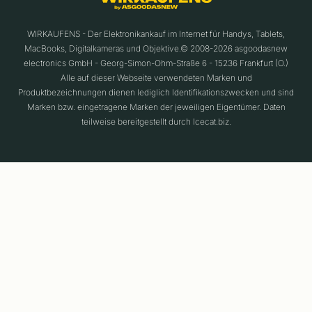
WIRKAUFENS - Der Elektronikankauf im Internet für Handys, Tablets,
MacBooks, Digitalkameras und Objektive.© 2008-2026 asgoodasnew
electronics GmbH - Georg-Simon-Ohm-Straße 6 - 15236 Frankfurt (O.)
Alle auf dieser Webseite verwendeten Marken und
Produktbezeichnungen dienen lediglich Identifikationszwecken und sind
Marken bzw. eingetragene Marken der jeweiligen Eigentümer. Daten
teilweise bereitgestellt durch Icecat.biz.