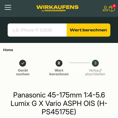
Springen zu
0
Hauptinhalt
Menü
Suchen
Nützliche Links
Wert berechnen
Home
2
3
Gerät
Wert
Verkauf
suchen
berechnen
abschließen
Panasonic 45-175mm 1:4-5.6
Lumix G X Vario ASPH OIS (H-
PS45175E)