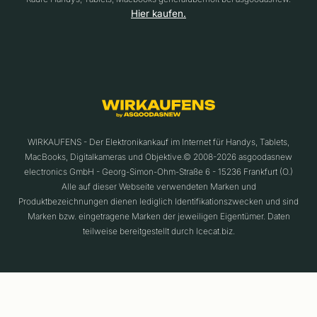
Hier kaufen.
WIRKAUFENS - Der Elektronikankauf im Internet für Handys, Tablets,
MacBooks, Digitalkameras und Objektive.© 2008-2026 asgoodasnew
electronics GmbH - Georg-Simon-Ohm-Straße 6 - 15236 Frankfurt (O.)
Alle auf dieser Webseite verwendeten Marken und
Produktbezeichnungen dienen lediglich Identifikationszwecken und sind
Marken bzw. eingetragene Marken der jeweiligen Eigentümer. Daten
teilweise bereitgestellt durch Icecat.biz.