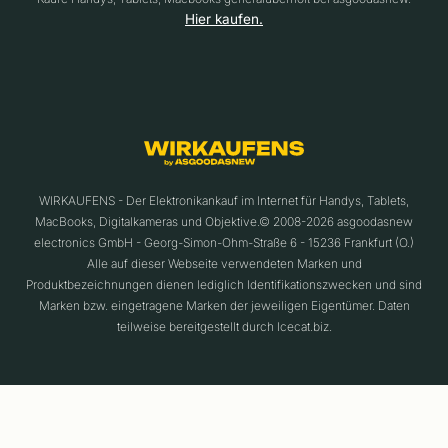
Hier kaufen.
WIRKAUFENS - Der Elektronikankauf im Internet für Handys, Tablets,
MacBooks, Digitalkameras und Objektive.© 2008-2026 asgoodasnew
electronics GmbH - Georg-Simon-Ohm-Straße 6 - 15236 Frankfurt (O.)
Alle auf dieser Webseite verwendeten Marken und
Produktbezeichnungen dienen lediglich Identifikationszwecken und sind
Marken bzw. eingetragene Marken der jeweiligen Eigentümer. Daten
teilweise bereitgestellt durch Icecat.biz.