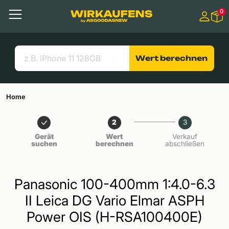
Springen zu
0
Hauptinhalt
Menü
Suchen
Nützliche Links
Wert berechnen
Home
2
3
Gerät
Wert
Verkauf
suchen
berechnen
abschließen
Panasonic 100-400mm 1:4.0-6.3
II Leica DG Vario Elmar ASPH
Power OIS (H-RSA100400E)