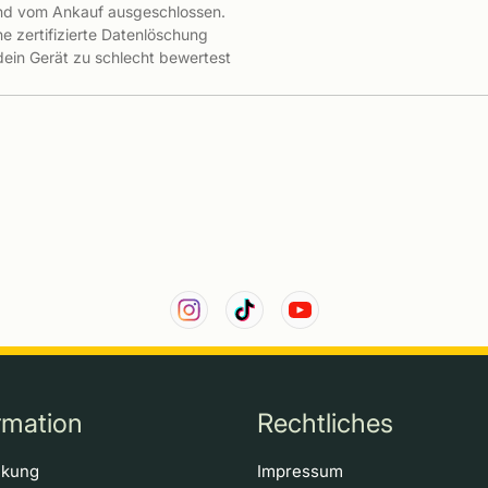
ind vom Ankauf ausgeschlossen.
e zertifizierte Datenlöschung
 dein Gerät zu schlecht bewertest
rmation
Rechtliches
ckung
Impressum