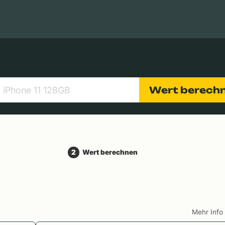
Apple Macs
Tablets
Digitalkameras
Objektive
Wert berech
2
Wert berechnen
Mehr Inf