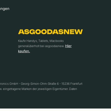
ungen
Kaufe Handys, Tablets, Macbooks
Hier
generalüberholt bei asgoodasnew.
kaufen.
ctronics GmbH - Georg-Simon-Ohm-Straße 6 - 15236 Frankfurt
w. eingetragene Marken der jeweiligen Eigentümer. Daten