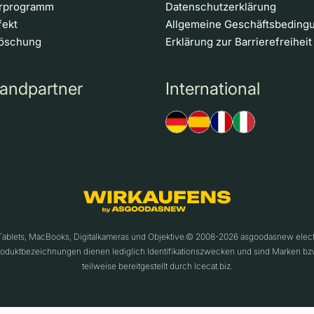
erprogramm
Datenschutzerklärung
fekt
Allgemeine Geschäftsbeding
löschung
Erklärung zur Barrierefreiheit
andpartner
International
 Tablets, MacBooks, Digitalkameras und Objektive.© 2008-2026 asgoodasnew ele
roduktbezeichnungen dienen lediglich Identifikationszwecken und sind Marken bz
teilweise bereitgestellt durch Icecat.biz.