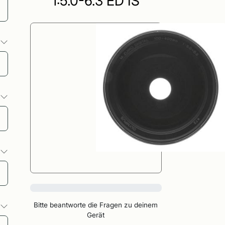
1:5.0-6.3 ED IS
o
o
o
0%
Bitte beantworte die Fragen zu deinem
o
Gerät