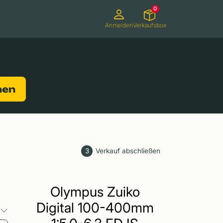
0
Anmelden
Verkaufsbox
Camcorder
Smartwatches
Konsolen
nen
3
Verkauf abschließen
Olympus Zuiko
Digital 100-400mm
o