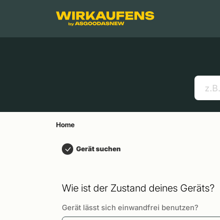
Springen zu
Hauptinhalt
Menü
Suchen
Home
Handys
Apple MacBooks
Nützliche Links
Home
Gerät suchen
Wie ist der Zustand deines Geräts?
Gerät lässt sich einwandfrei benutzen?