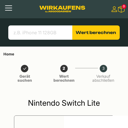
Springen zu
0
Hauptinhalt
Menü
Suchen
Nützliche Links
Wert berechnen
Home
2
3
Gerät
Wert
Verkauf
suchen
berechnen
abschließen
Nintendo Switch Lite