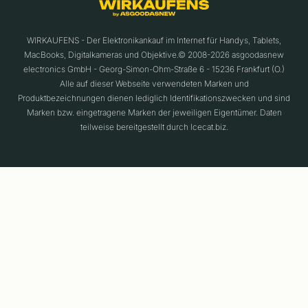
WIRKAUFENS - Der Elektronikankauf im Internet für Handys, Tablets,
MacBooks, Digitalkameras und Objektive.© 2008-2026 asgoodasnew
electronics GmbH - Georg-Simon-Ohm-Straße 6 - 15236 Frankfurt (O.)
Alle auf dieser Webseite verwendeten Marken und
Produktbezeichnungen dienen lediglich Identifikationszwecken und sind
Marken bzw. eingetragene Marken der jeweiligen Eigentümer. Daten
teilweise bereitgestellt durch Icecat.biz.