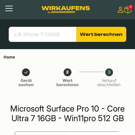
Springen zu
0
Hauptinhalt
Menü
Suchen
Nützliche Links
Wert berechnen
Home
2
3
Gerät
Wert
Verkauf
suchen
berechnen
abschließen
Microsoft Surface Pro 10 - Core
Ultra 7 16GB - Win11pro 512 GB