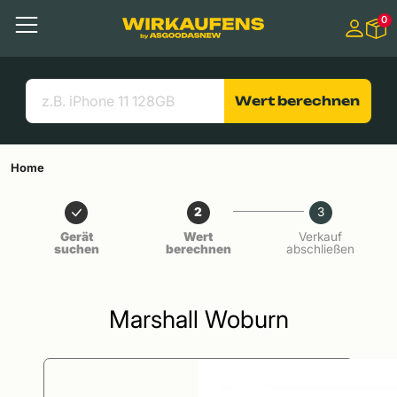
Springen zu
0
Hauptinhalt
Menü
Suchen
Nützliche Links
Wert berechnen
Home
2
3
Gerät
Wert
Verkauf
suchen
berechnen
abschließen
Marshall Woburn