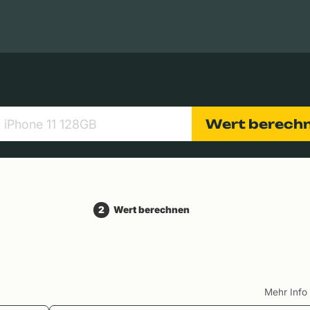
Apple Macs
Tablets
Digitalkameras
Objektive
Wert berech
2
Wert berechnen
Mehr Inf