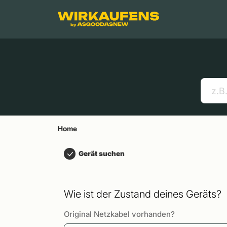
Springen zu
Hauptinhalt
Menü
Suchen
Home
Handys
Apple MacBooks
Nützliche Links
Home
Gerät suchen
Wie ist der Zustand deines Geräts?
Original Netzkabel vorhanden?