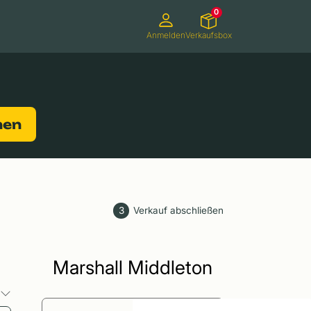
0
Anmelden
Verkaufsbox
Camcorder
Smartwatches
Konsolen
nen
3
Verkauf abschließen
Marshall Middleton
o