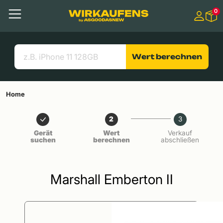
Springen zu
0
Hauptinhalt
Menü
Suchen
Nützliche Links
Wert berechnen
Home
2
3
Gerät
Wert
Verkauf
suchen
berechnen
abschließen
Marshall Emberton II