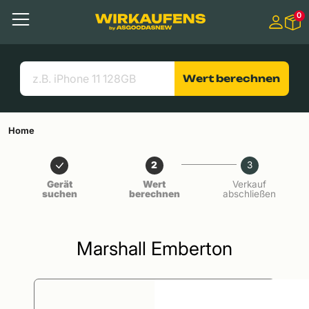
Springen zu
0
Hauptinhalt
Menü
Suchen
Nützliche Links
Wert berechnen
Home
2
3
Gerät
Wert
Verkauf
suchen
berechnen
abschließen
Marshall Emberton