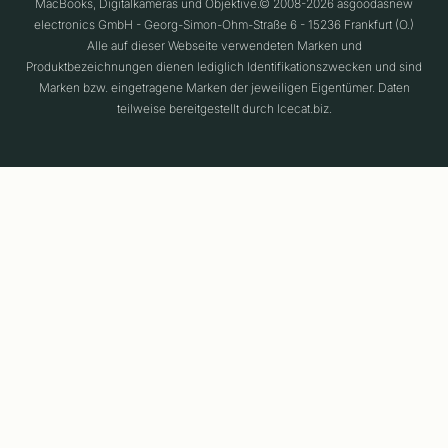
MacBooks, Digitalkameras und Objektive.© 2008-2026 asgoodasnew
electronics GmbH - Georg-Simon-Ohm-Straße 6 - 15236 Frankfurt (O.)
Alle auf dieser Webseite verwendeten Marken und
Produktbezeichnungen dienen lediglich Identifikationszwecken und sind
Marken bzw. eingetragene Marken der jeweiligen Eigentümer. Daten
teilweise bereitgestellt durch Icecat.biz.