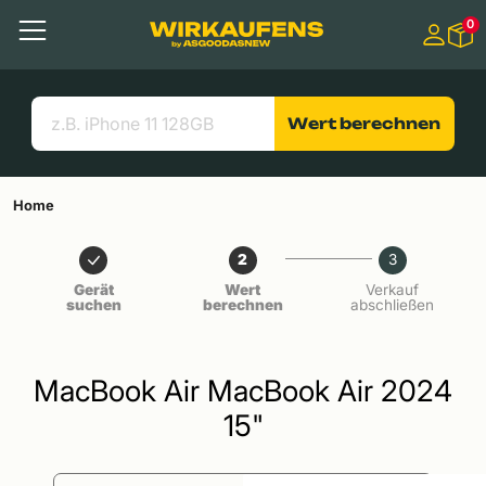
Springen zu
0
Hauptinhalt
Menü
Suchen
Nützliche Links
Wert berechnen
Home
2
3
Gerät
Wert
Verkauf
suchen
berechnen
abschließen
MacBook Air MacBook Air 2024
15"