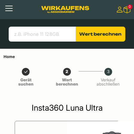
Springen zu
0
Hauptinhalt
Menü
Suchen
Nützliche Links
Wert berechnen
Home
2
3
Gerät
Wert
Verkauf
suchen
berechnen
abschließen
Insta360 Luna Ultra