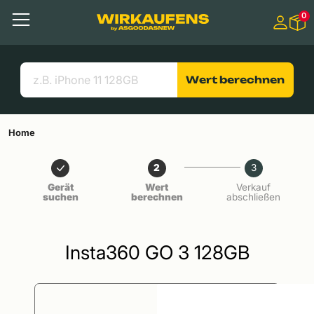
Springen zu
0
Hauptinhalt
Menü
Suchen
Nützliche Links
Wert berechnen
Home
2
3
Gerät
Wert
Verkauf
suchen
berechnen
abschließen
Insta360 GO 3 128GB