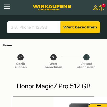
Springen zu
0
Hauptinhalt
Menü
Suchen
Nützliche Links
Wert berechnen
Home
2
3
Gerät
Wert
Verkauf
suchen
berechnen
abschließen
Honor Magic7 Pro 512 GB