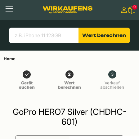
Springen zu
0
Hauptinhalt
Menü
Suchen
Nützliche Links
Wert berechnen
Home
2
3
Gerät
Wert
Verkauf
suchen
berechnen
abschließen
GoPro HERO7 Silver (CHDHC-
601)