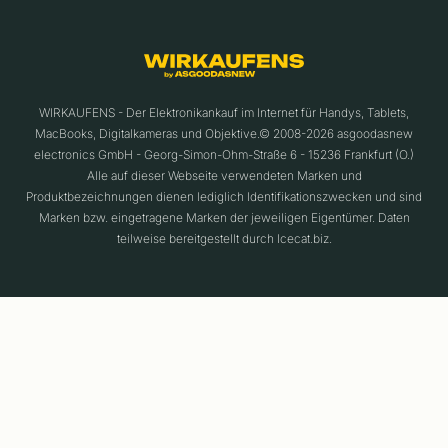
WIRKAUFENS - Der Elektronikankauf im Internet für Handys, Tablets,
MacBooks, Digitalkameras und Objektive.© 2008-2026 asgoodasnew
electronics GmbH - Georg-Simon-Ohm-Straße 6 - 15236 Frankfurt (O.)
Alle auf dieser Webseite verwendeten Marken und
Produktbezeichnungen dienen lediglich Identifikationszwecken und sind
Marken bzw. eingetragene Marken der jeweiligen Eigentümer. Daten
teilweise bereitgestellt durch Icecat.biz.