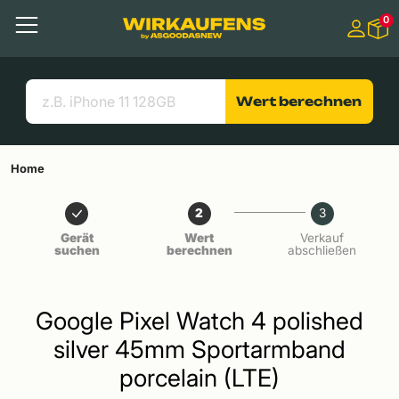
Springen zu
0
Hauptinhalt
Menü
Suchen
Nützliche Links
Wert berechnen
Home
2
3
Gerät
Wert
Verkauf
suchen
berechnen
abschließen
Google Pixel Watch 4 polished
silver 45mm Sportarmband
porcelain (LTE)