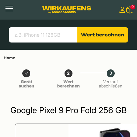
Springen zu
0
Hauptinhalt
Menü
Suchen
Nützliche Links
Wert berechnen
Home
2
3
Gerät
Wert
Verkauf
suchen
berechnen
abschließen
Google Pixel 9 Pro Fold 256 GB