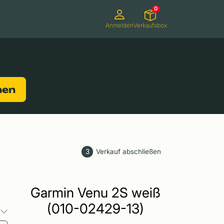
0
Anmelden
Verkaufsbox
Camcorder
Smartwatches
Konsolen
nen
3
Verkauf abschließen
Garmin Venu 2S weiß
(010-02429-13)
o