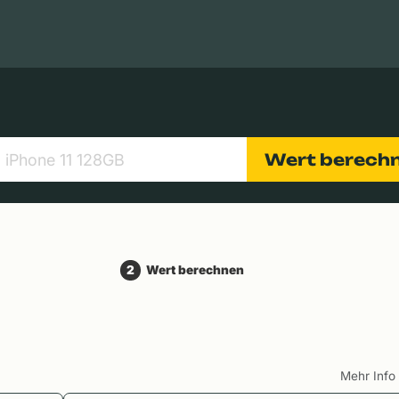
Apple Macs
Tablets
Digitalkameras
Objektive
Wert berech
2
Wert berechnen
Mehr Inf