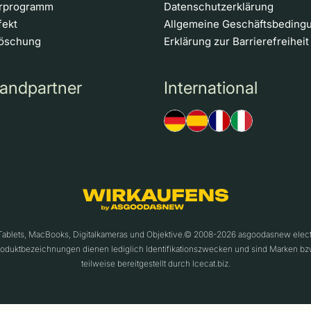
erprogramm
Datenschutzerklärung
fekt
Allgemeine Geschäftsbeding
löschung
Erklärung zur Barrierefreiheit
andpartner
International
 Tablets, MacBooks, Digitalkameras und Objektive.© 2008-2026 asgoodasnew ele
roduktbezeichnungen dienen lediglich Identifikationszwecken und sind Marken bz
teilweise bereitgestellt durch Icecat.biz.