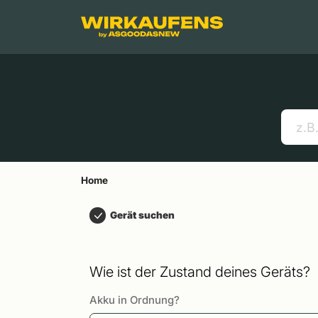
Springen zu
Hauptinhalt
Menü
Suchen
Home
Handys
Apple MacBooks
Nützliche Links
Home
Gerät suchen
Wie ist der Zustand deines Geräts?
Akku in Ordnung?