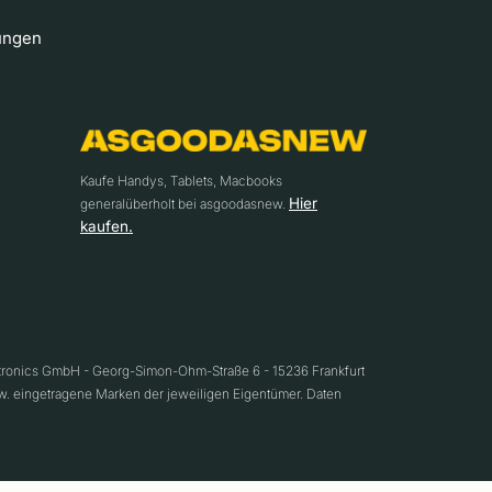
ungen
Kaufe Handys, Tablets, Macbooks
Hier
generalüberholt bei asgoodasnew.
kaufen.
ctronics GmbH - Georg-Simon-Ohm-Straße 6 - 15236 Frankfurt
w. eingetragene Marken der jeweiligen Eigentümer. Daten