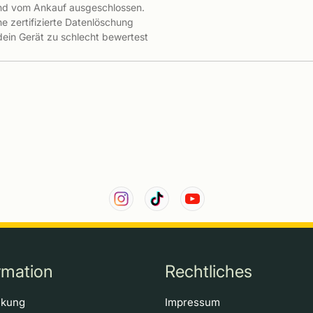
ind vom Ankauf ausgeschlossen.
e zertifizierte Datenlöschung
 dein Gerät zu schlecht bewertest
rmation
Rechtliches
ckung
Impressum