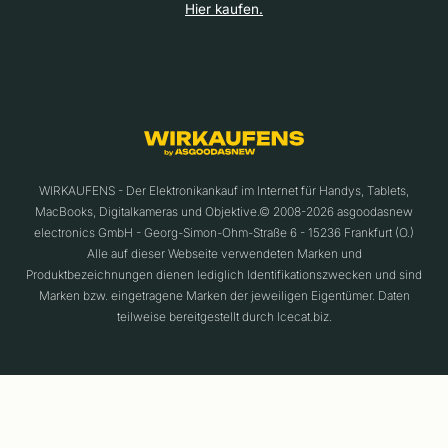
Hier kaufen.
WIRKAUFENS - Der Elektronikankauf im Internet für Handys, Tablets,
MacBooks, Digitalkameras und Objektive.© 2008-2026 asgoodasnew
electronics GmbH - Georg-Simon-Ohm-Straße 6 - 15236 Frankfurt (O.)
Alle auf dieser Webseite verwendeten Marken und
Produktbezeichnungen dienen lediglich Identifikationszwecken und sind
Marken bzw. eingetragene Marken der jeweiligen Eigentümer. Daten
teilweise bereitgestellt durch Icecat.biz.