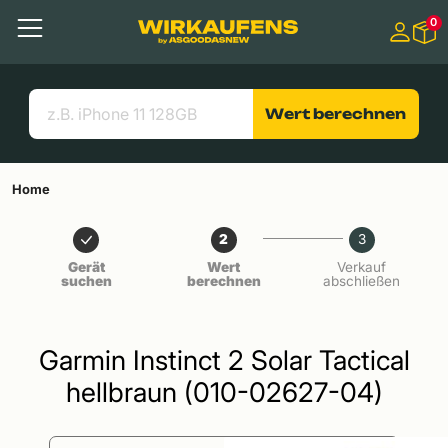
Springen zu
0
Hauptinhalt
Menü
Suchen
Nützliche Links
Wert berechnen
Home
2
3
Gerät
Wert
Verkauf
suchen
berechnen
abschließen
Garmin Instinct 2 Solar Tactical
hellbraun (010-02627-04)