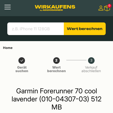
Springen zu
0
Hauptinhalt
Menü
Suchen
Nützliche Links
Wert berechnen
Home
2
3
Gerät
Wert
Verkauf
suchen
berechnen
abschließen
Garmin Forerunner 70 cool
lavender (010-04307-03) 512
MB