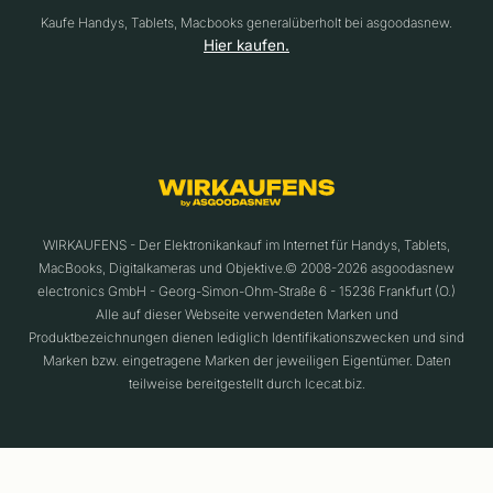
Kaufe Handys, Tablets, Macbooks generalüberholt bei asgoodasnew.
Hier kaufen.
WIRKAUFENS - Der Elektronikankauf im Internet für Handys, Tablets,
MacBooks, Digitalkameras und Objektive.© 2008-2026 asgoodasnew
electronics GmbH - Georg-Simon-Ohm-Straße 6 - 15236 Frankfurt (O.)
Alle auf dieser Webseite verwendeten Marken und
Produktbezeichnungen dienen lediglich Identifikationszwecken und sind
Marken bzw. eingetragene Marken der jeweiligen Eigentümer. Daten
teilweise bereitgestellt durch Icecat.biz.