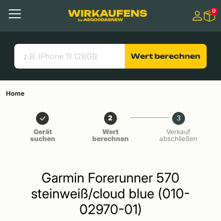
Springen zu
0
Hauptinhalt
Menü
Suchen
Nützliche Links
Wert berechnen
Home
2
3
Gerät
Wert
Verkauf
suchen
berechnen
abschließen
Garmin Forerunner 570
steinweiß/cloud blue (010-
02970-01)