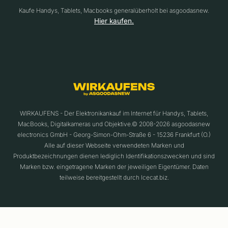
Kaufe Handys, Tablets, Macbooks generalüberholt bei asgoodasnew.
Hier kaufen.
WIRKAUFENS - Der Elektronikankauf im Internet für Handys, Tablets,
MacBooks, Digitalkameras und Objektive.© 2008-2026 asgoodasnew
electronics GmbH - Georg-Simon-Ohm-Straße 6 - 15236 Frankfurt (O.)
Alle auf dieser Webseite verwendeten Marken und
Produktbezeichnungen dienen lediglich Identifikationszwecken und sind
Marken bzw. eingetragene Marken der jeweiligen Eigentümer. Daten
teilweise bereitgestellt durch Icecat.biz.