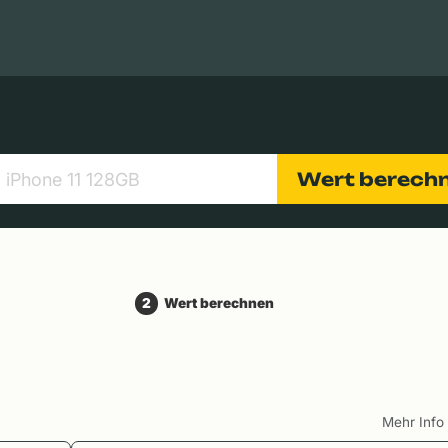
Apple Macs
Tablets
Digitalkameras
Objektive
Wert berech
2
Wert berechnen
Mehr Inf