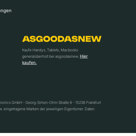
ungen
Kaufe Handys, Tablets, Macbooks
Hier
generalüberholt bei asgoodasnew.
kaufen.
ctronics GmbH - Georg-Simon-Ohm-Straße 6 - 15236 Frankfurt
w. eingetragene Marken der jeweiligen Eigentümer. Daten