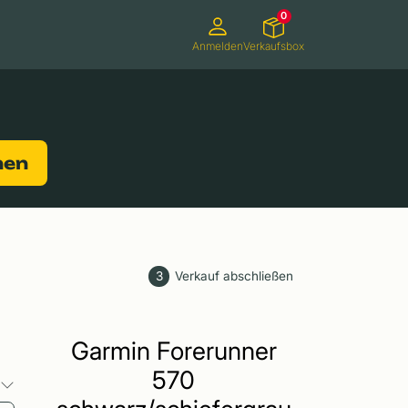
0
Anmelden
Verkaufsbox
Camcorder
Smartwatches
Konsolen
nen
3
Verkauf abschließen
Garmin Forerunner
570
o