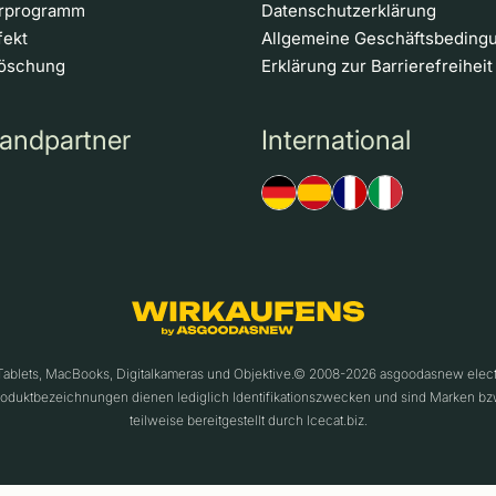
erprogramm
Datenschutzerklärung
fekt
Allgemeine Geschäftsbeding
löschung
Erklärung zur Barrierefreiheit
andpartner
International
 Tablets, MacBooks, Digitalkameras und Objektive.© 2008-2026 asgoodasnew ele
roduktbezeichnungen dienen lediglich Identifikationszwecken und sind Marken bz
teilweise bereitgestellt durch Icecat.biz.