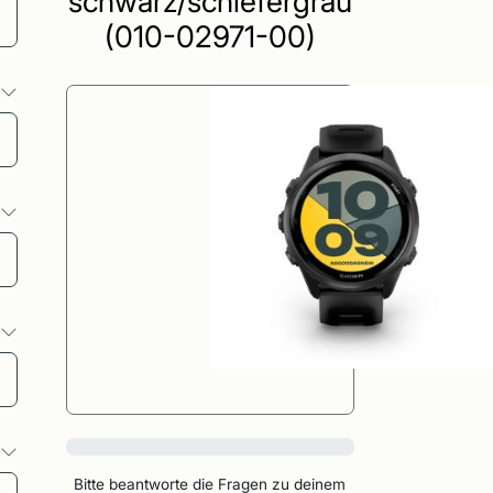
schwarz/schiefergrau
(010-02971-00)
o
o
o
0%
o
Bitte beantworte die Fragen zu deinem