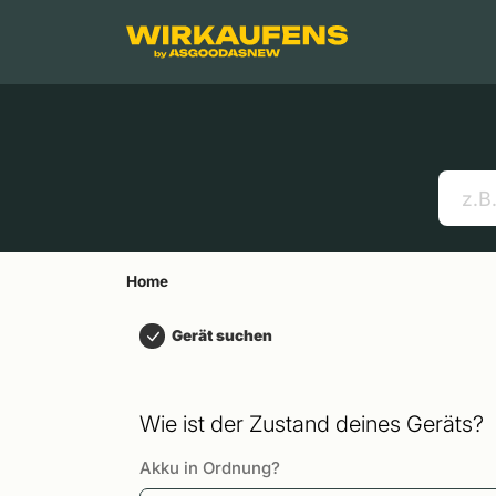
Springen zu
Hauptinhalt
Menü
Suchen
Home
Handys
Apple MacBooks
Nützliche Links
Home
Gerät suchen
Wie ist der Zustand deines Geräts?
Akku in Ordnung?