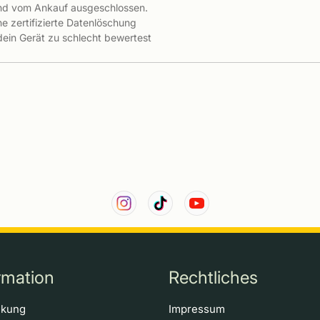
ind vom Ankauf ausgeschlossen.
e zertifizierte Datenlöschung
 dein Gerät zu schlecht bewertest
rmation
Rechtliches
ckung
Impressum