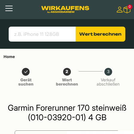
Springen zu
0
Hauptinhalt
Menü
Suchen
Nützliche Links
Wert berechnen
Home
2
3
Gerät
Wert
Verkauf
suchen
berechnen
abschließen
Garmin Forerunner 170 steinweiß
(010-03920-01) 4 GB