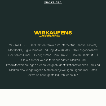
Hier kaufen.
WIRKAUFENS - Der Elektronikankauf im Internet für Handys, Tablets,
MacBooks, Digitalkameras und Objektive.© 2008-2026 asgoodasnew
electronics GmbH - Georg-Simon-Ohm-Straße 6 - 15236 Frankfurt (O.)
Alle auf dieser Webseite verwendeten Marken und
Produktbezeichnungen dienen lediglich Identifikationszwecken und sind
Marken bzw. eingetragene Marken der jeweiligen Eigentümer. Daten
teilweise bereitgestellt durch Icecat.biz.