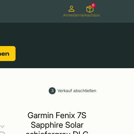
0
Anmelden
Verkaufsbox
Camcorder
Smartwatches
Konsolen
nen
3
Verkauf abschließen
Garmin Fenix 7S
Sapphire Solar
o