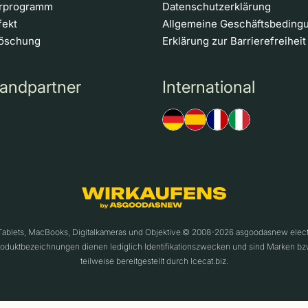
erprogramm
Datenschutzerklärung
fekt
Allgemeine Geschäftsbeding
löschung
Erklärung zur Barrierefreiheit
andpartner
International
 Tablets, MacBooks, Digitalkameras und Objektive.© 2008-2026 asgoodasnew ele
roduktbezeichnungen dienen lediglich Identifikationszwecken und sind Marken bz
teilweise bereitgestellt durch Icecat.biz.