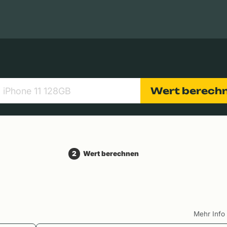
Apple Macs
Tablets
Digitalkameras
Objektive
Wert berech
2
Wert berechnen
Mehr Inf