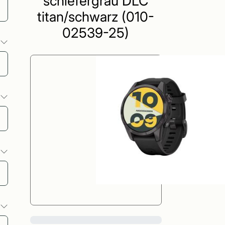
schiefergrau DLC
titan/schwarz (010-
02539-25)
o
o
o
o
0%