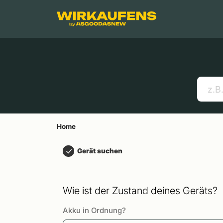
Springen zu
Hauptinhalt
Menü
Suchen
Home
Handys
Apple MacBooks
Nützliche Links
Home
Gerät suchen
Wie ist der Zustand deines Geräts?
Akku in Ordnung?