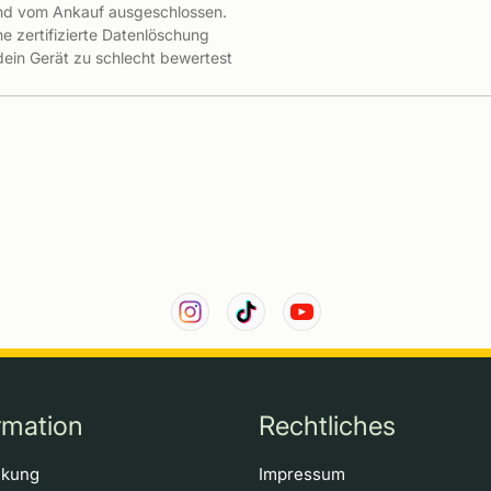
ind vom Ankauf ausgeschlossen.
e zertifizierte Datenlöschung
 dein Gerät zu schlecht bewertest
rmation
Rechtliches
ckung
Impressum