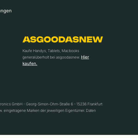
ungen
Kaufe Handys, Tablets, Macbooks
Hier
generalüberholt bei asgoodasnew.
kaufen.
ctronics GmbH - Georg-Simon-Ohm-Straße 6 - 15236 Frankfurt
w. eingetragene Marken der jeweiligen Eigentümer. Daten