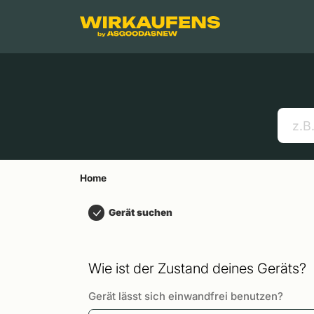
Springen zu
Hauptinhalt
Menü
Suchen
Home
Handys
Apple MacBooks
Nützliche Links
Home
Gerät suchen
Wie ist der Zustand deines Geräts?
Gerät lässt sich einwandfrei benutzen?