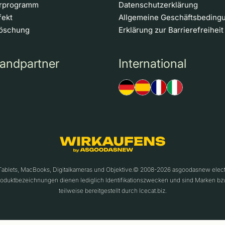
erprogramm
Datenschutzerklärung
fekt
Allgemeine Geschäftsbeding
löschung
Erklärung zur Barrierefreiheit
andpartner
International
 Tablets, MacBooks, Digitalkameras und Objektive.© 2008-2026 asgoodasnew ele
roduktbezeichnungen dienen lediglich Identifikationszwecken und sind Marken bz
teilweise bereitgestellt durch Icecat.biz.