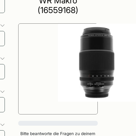
WR Makro
(16559168)
o
o
o
0%
o
Bitte beantworte die Fragen zu deinem