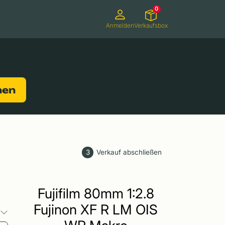
0
Anmelden
Verkaufsbox
Camcorder
Smartwatches
Konsolen
nen
3
Verkauf abschließen
Fujifilm 80mm 1:2.8
Fujinon XF R LM OIS
o