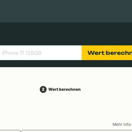
Apple Macs
Tablets
Digitalkameras
Objektive
Wert berech
2
Wert berechnen
Mehr Inf