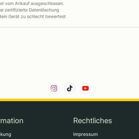
ind vom Ankauf ausgeschlossen.
e zertifizierte Datenlöschung
 dein Gerät zu schlecht bewertest
rmation
Rechtliches
ckung
Impressum