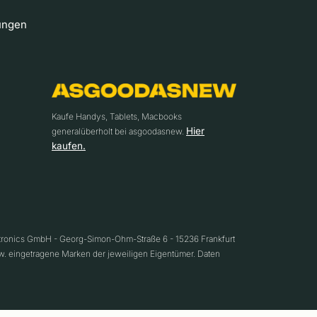
ungen
Kaufe Handys, Tablets, Macbooks
Hier
generalüberholt bei asgoodasnew.
kaufen.
ctronics GmbH - Georg-Simon-Ohm-Straße 6 - 15236 Frankfurt
w. eingetragene Marken der jeweiligen Eigentümer. Daten