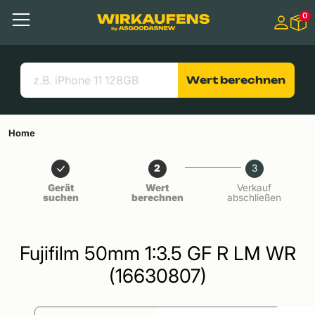
Springen zu
0
Hauptinhalt
Menü
Suchen
Nützliche Links
Wert berechnen
Home
2
3
Gerät
Wert
Verkauf
suchen
berechnen
abschließen
Fujifilm 50mm 1:3.5 GF R LM WR
(16630807)