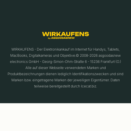
WIRKAUFENS - Der Elektronikankauf im Internet für Handys, Tablets,
MacBooks, Digitalkameras und Objektive.© 2008-2026 asgoodasnew
electronics GmbH - Georg-Simon-Ohm-Straße 6 - 15236 Frankfurt (O.)
Alle auf dieser Webseite verwendeten Marken und
Produktbezeichnungen dienen lediglich Identifikationszwecken und sind
Marken bzw. eingetragene Marken der jeweiligen Eigentümer. Daten
teilweise bereitgestellt durch Icecat.biz.