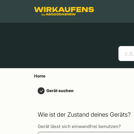
Springen zu
Hauptinhalt
Menü
Suchen
Home
Handys
Apple MacBooks
Nützliche Links
Home
Gerät suchen
Wie ist der Zustand deines Geräts?
Gerät lässt sich einwandfrei benutzen?