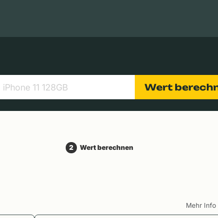
Apple Macs
Tablets
Digitalkameras
Objektive
Wert berech
2
Wert berechnen
Mehr Inf