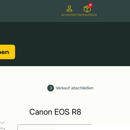
0
Anmelden
Verkaufsbox
Camcorder
Smartwatches
Konsolen
nen
3
Verkauf abschließen
Canon EOS R8
o