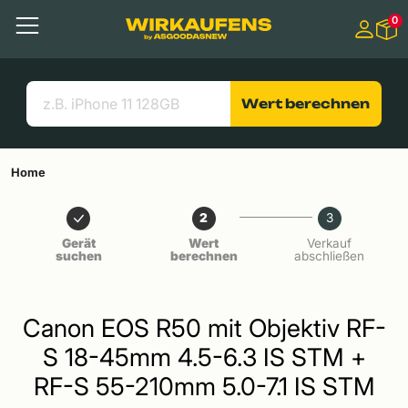
Springen zu
0
Hauptinhalt
Menü
Suchen
Nützliche Links
Wert berechnen
Home
2
3
Gerät
Wert
Verkauf
suchen
berechnen
abschließen
Canon EOS R50 mit Objektiv RF-
S 18-45mm 4.5-6.3 IS STM +
RF-S 55-210mm 5.0-7.1 IS STM