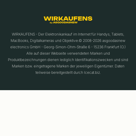
WIRKAUFENS - Der Elektronikankauf im Internet für Handys, Tablets,
MacBooks, Digitalkameras und Objektive.© 2008-2026 asgoodasnew
electronics GmbH - Georg-Simon-Ohm-Straße 6 - 15236 Frankfurt (O.)
Alle auf dieser Webseite verwendeten Marken und
Produktbezeichnungen dienen lediglich Identifikationszwecken und sind
Marken bzw. eingetragene Marken der jeweiligen Eigentümer. Daten
teilweise bereitgestellt durch Icecat.biz.