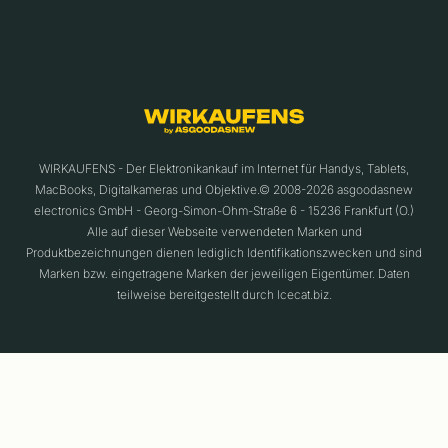
WIRKAUFENS - Der Elektronikankauf im Internet für Handys, Tablets,
MacBooks, Digitalkameras und Objektive.© 2008-2026 asgoodasnew
electronics GmbH - Georg-Simon-Ohm-Straße 6 - 15236 Frankfurt (O.)
Alle auf dieser Webseite verwendeten Marken und
Produktbezeichnungen dienen lediglich Identifikationszwecken und sind
Marken bzw. eingetragene Marken der jeweiligen Eigentümer. Daten
teilweise bereitgestellt durch Icecat.biz.