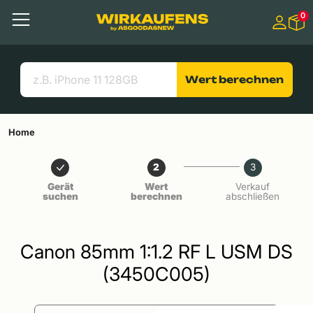
Springen zu
0
Hauptinhalt
Menü
Suchen
Nützliche Links
Wert berechnen
Home
2
3
Gerät
Wert
Verkauf
suchen
berechnen
abschließen
Canon 85mm 1:1.2 RF L USM DS
(3450C005)