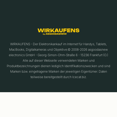
WIRKAUFENS - Der Elektronikankauf im Internet für Handys, Tablets,
MacBooks, Digitalkameras und Objektive.© 2008-2026 asgoodasnew
electronics GmbH - Georg-Simon-Ohm-Straße 6 - 15236 Frankfurt (O.)
Alle auf dieser Webseite verwendeten Marken und
Produktbezeichnungen dienen lediglich Identifikationszwecken und sind
Marken bzw. eingetragene Marken der jeweiligen Eigentümer. Daten
teilweise bereitgestellt durch Icecat.biz.