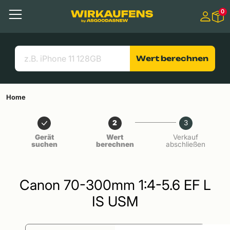
Springen zu
0
Hauptinhalt
Menü
Suchen
Nützliche Links
Wert berechnen
Home
2
3
Gerät
Wert
Verkauf
suchen
berechnen
abschließen
Canon 70-300mm 1:4-5.6 EF L
IS USM